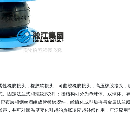
柔性橡胶接头，橡胶软接头，可曲绕橡胶接头，高压橡胶接头，
式、固定法兰式和螺纹式3种；按结构可分为单球体、双球体、
、帘布层和钢丝圈组成管状橡胶件，经硫化成型后再与金属法兰
噪声，并可对因温度变化引起的热胀冷缩起补偿作用，广泛应用