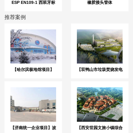
ESP EN109-1 西班牙标
橡胶接头管体
准橡胶膨胀节
推荐案例
【哈尔滨极地馆项目】
【双鸭山市垃圾焚烧发电
DE橡胶接头合同
项目】减振器合同
【济南统一企业项目】波
【西安世园文旅小镇综合