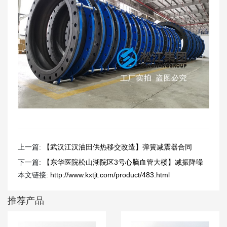
上一篇:
【武汉江汉油田供热移交改造】弹簧减震器合同
下一篇:
【东华医院松山湖院区3号心脑血管大楼】减振降噪
本文链接:
http://www.kxtjt.com/product/483.html
合同
推荐产品