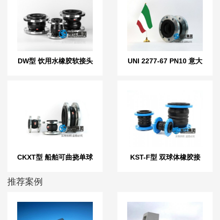
DW型 饮用水橡胶软接头
UNI 2277-67 PN10 意大
利标准橡胶膨胀节
CKXT型 船舶可曲挠单球
KST-F型 双球体橡胶接
橡胶接头
头
推荐案例