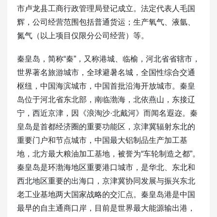
市卢龙县工商行政管理局登记成立。法定代表人毛国
辉，公司经营范围包括普通货运；生产氧气、液氩、
氮气（以上项目仅限分公司经营）等。
秦皇岛，简称“秦”，又称港城、临榆，河北省省辖市，
世界著名旅游城市，全球避暑名城，全国性综合交通
枢纽，中国海滨城市，中国首批沿海开放城市。秦皇
岛位于河北省东北部，南临渤海，北依燕山，东接辽
宁，西近京津，因《浪淘沙·北戴河》而闻名遐迩。秦
皇岛是首都经济圈的重要功能区，京津冀辐射东北的
重要门户和节点城市，中国最大铝制品生产加工基
地，北方最大粮油加工基地，被誉为“车轮制造之都”。
秦皇岛是环渤海地区重要港口城市，是华北、东北和
西北地区重要的出海口，京津冀协同发展与振兴东北
老工业基地两大国家战略的交汇点。秦皇岛港是中国
最早的自主通商口岸，目前是世界最大能源输出港，