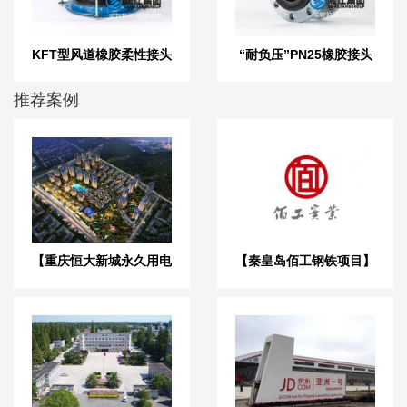
KFT型风道橡胶柔性接头
“耐负压”PN25橡胶接头
推荐案例
【重庆恒大新城永久用电
【秦皇岛佰工钢铁项目】
工程】变压器减震器
橡胶接头膨胀节合同