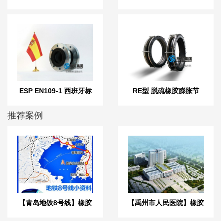
胀节
挠性接管
ESP EN109-1 西班牙标
RE型 脱硫橡胶膨胀节
准橡胶膨胀节
推荐案例
【青岛地铁8号线】橡胶
【禹州市人民医院】橡胶
接头合同
接头合同