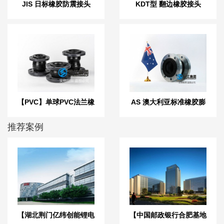
JIS 日标橡胶防震接头
KDT型 翻边橡胶接头
【PVC】单球PVC法兰橡
AS 澳大利亚标准橡胶膨
胶接头
胀节
推荐案例
【湖北荆门亿纬创能锂电
【中国邮政银行合肥基地