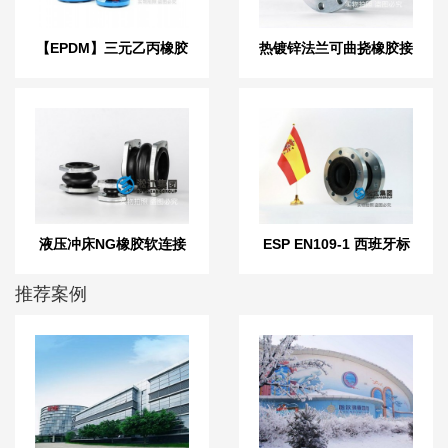
【EPDM】三元乙丙橡胶
热镀锌法兰可曲挠橡胶接
软接头
头
液压冲床NG橡胶软连接
ESP EN109-1 西班牙标
准橡胶膨胀节
推荐案例