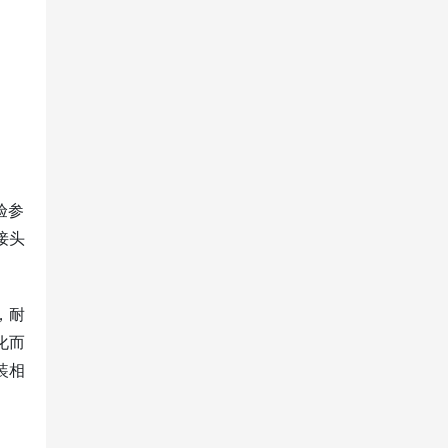
验参
接头
，耐
化而
装相