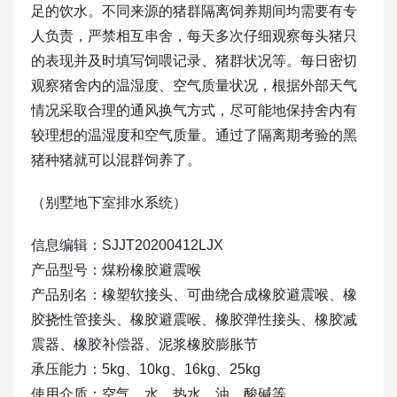
足的饮水。不同来源的猪群隔离饲养期间均需要有专
人负责，严禁相互串舍，每天多次仔细观察每头猪只
的表现并及时填写饲喂记录、猪群状况等。每日密切
观察猪舍内的温湿度、空气质量状况，根据外部天气
情况采取合理的通风换气方式，尽可能地保持舍内有
较理想的温湿度和空气质量。通过了隔离期考验的黑
猪种猪就可以混群饲养了。
（别墅地下室排水系统）
信息编辑：SJJT20200412LJX
产品型号：煤粉橡胶避震喉
产品别名：橡塑软接头、可曲绕合成橡胶避震喉、橡
胶挠性管接头、橡胶避震喉、橡胶弹性接头、橡胶减
震器、橡胶补偿器、泥浆橡胶膨胀节
承压能力：5kg、10kg、16kg、25kg
使用介质：空气、水、热水、油、酸碱等…